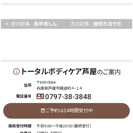
前の記事 -
長年苦しんできた症状は今ではなくなり、快適になりました。
次の記事 -
施術方法や方針を何度も話し合い行うので、施術のきめが細かいです。
arrow_back
トータルボディケア芦屋
info_outline
のご案内
〒659-0064
住所
兵庫県芦屋市精道町４−１４
0797-38-3848
contact_phone
電話番号
ご予約は24時間受付中
event_available
施術受付時間
午前9:00～午後20:30（最終受付）