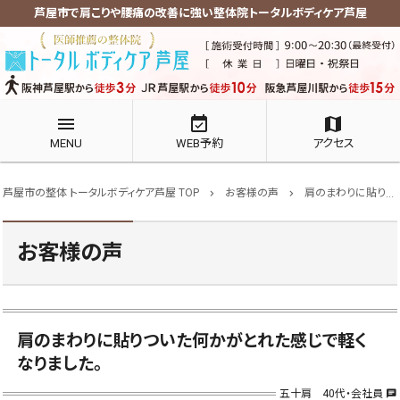
芦屋市で肩こりや腰痛の改善に強い整体院トータルボディケア芦屋
menu
event_available
map
MENU
WEB予約
アクセス
芦屋市の整体 トータルボディケア芦屋 TOP
お客様の声
肩のまわりに貼りついた何かがとれた感じで軽くなりました。
chevron_right
chevron_right
お客様の声
肩のまわりに貼りついた何かがとれた感じで軽く
なりました。
五十肩 40代・会社員
chat