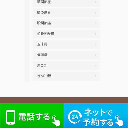
顎関節症
膝の痛み
股関節痛
坐骨神経痛
五十肩
偏頭痛
肩こり
ぎっくり腰
トータルボディケア芦屋 / 〒659-0064 兵庫県芦屋市精道町４−１４ / 阪神芦屋
駅徒歩3分 JR芦屋駅徒歩10分 阪急芦屋駅徒歩15分 /
0797-38-3848
contact_phone
2019-2026
芦屋市の整体 トータルボディケア芦屋
copyright