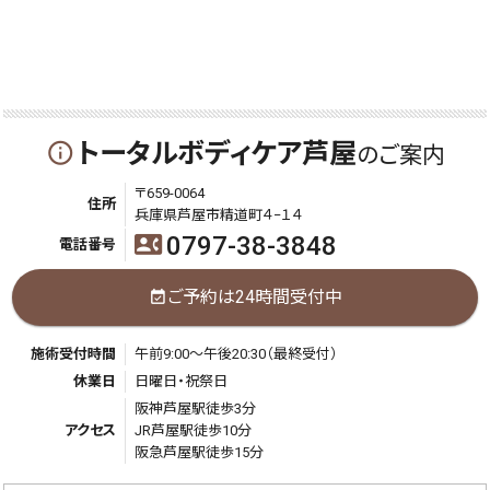
トータルボディケア芦屋
info_outline
のご案内
〒659-0064
住所
兵庫県芦屋市精道町４−１４
0797-38-3848
contact_phone
電話番号
ご予約は24時間受付中
event_available
施術受付時間
午前9:00～午後20:30（最終受付）
休業日
日曜日・祝祭日
阪神芦屋駅徒歩3分
アクセス
JR芦屋駅徒歩10分
阪急芦屋駅徒歩15分