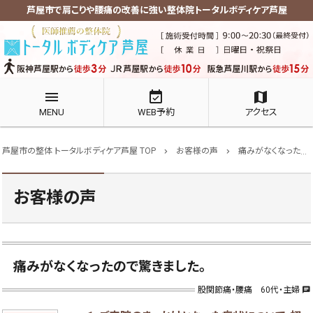
芦屋市で肩こりや腰痛の改善に強い整体院トータルボディケア芦屋
menu
event_available
map
MENU
WEB予約
アクセス
芦屋市の整体 トータルボディケア芦屋 TOP
お客様の声
痛みがなくなったので驚きました。
chevron_right
chevron_right
お客様の声
痛みがなくなったので驚きました。
股関節痛・腰痛 60代・主婦
chat