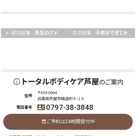
前の記事 -
先生のアドバイスで自己管理に目覚めさせて頂きました。
次の記事 -
子供ができてからも子供を連れて通えるのも他の院には無い魅力だと思います。
arrow_back
トータルボディケア芦屋
info_outline
のご案内
〒659-0064
住所
兵庫県芦屋市精道町４−１４
0797-38-3848
contact_phone
電話番号
ご予約は24時間受付中
event_available