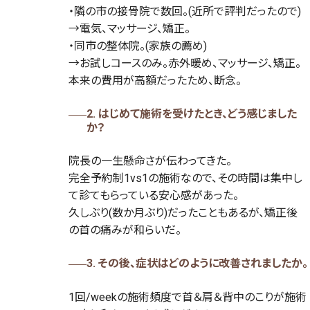
・隣の市の接骨院で数回。(近所で評判だったので)
→電気、マッサージ、矯正。
・同市の整体院。(家族の薦め)
→お試しコースのみ。赤外暖め、マッサージ、矯正。
本来の費用が高額だったため、断念。
2. はじめて施術を受けたとき、どう感じました
か？
院長の一生懸命さが伝わってきた。
完全予約制1vs1の施術なので、その時間は集中し
て診てもらっている安心感があった。
久しぶり(数か月ぶり)だったこともあるが、矯正後
の首の痛みが和らいだ。
3. その後、症状はどのように改善されましたか。
1回/weekの施術頻度で首＆肩＆背中のこりが施術