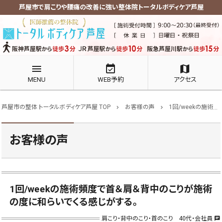
芦屋市で肩こりや腰痛の改善に強い整体院トータルボディケア芦屋
menu
event_available
map
MENU
WEB予約
アクセス
芦屋市の整体 トータルボディケア芦屋 TOP
お客様の声
1回/weekの施術頻度で首＆肩＆背中のこりが施術の度に和らいでくる感じがする。
chevron_right
chevron_right
お客様の声
1回/weekの施術頻度で首＆肩＆背中のこりが施術
の度に和らいでくる感じがする。
肩こり・背中のこり・首のこり 40代・会社員
chat